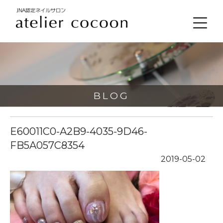
BLOG
E60011C0-A2B9-4035-9D46-
FB5A057C8354
2019-05-02