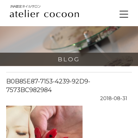
BLOG
B0B85E87-7153-4239-92D9-
7573BC982984
2018-08-31