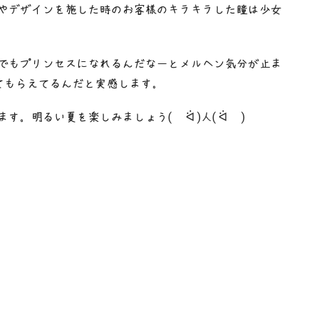
やデザインを施した時のお客様のキラキラした瞳は少女
でもプリンセスになれるんだなーとメルヘン気分が止ま
てもらえてるんだと実感します。
。明るい夏を楽しみましょう(♡ ᐛ )人( ᐛ ♡)◜