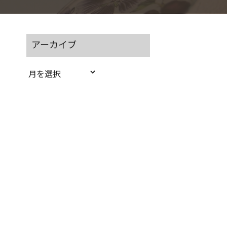
アーカイブ
ア
ー
カ
イ
ブ