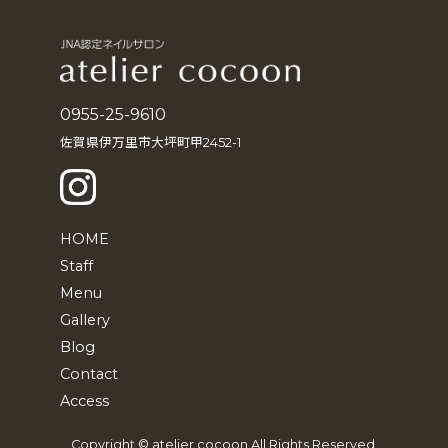
イ
ブ
0955-25-9610
佐賀県伊万里市大坪町甲2452-1
HOME
Staff
Menu
Gallery
Blog
Contact
Access
Copyright © atelier cocoon All Rights Reserved.