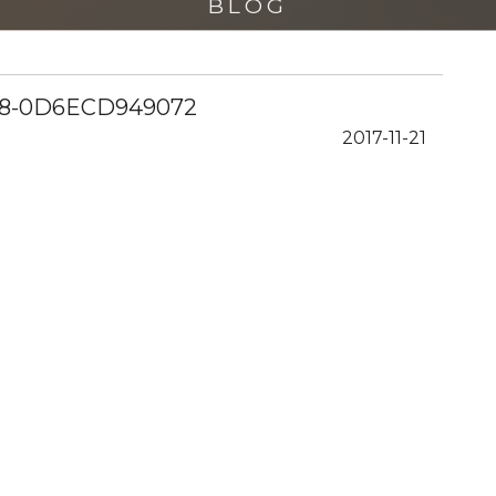
BLOG
E8-0D6ECD949072
2017-11-21