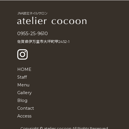
イ
ブ
0955-25-9610
佐賀県伊万里市大坪町甲2452-1
HOME
Staff
Menu
Gallery
Blog
Contact
Access
Copyright © atelier cocoon All Rights Reserved.