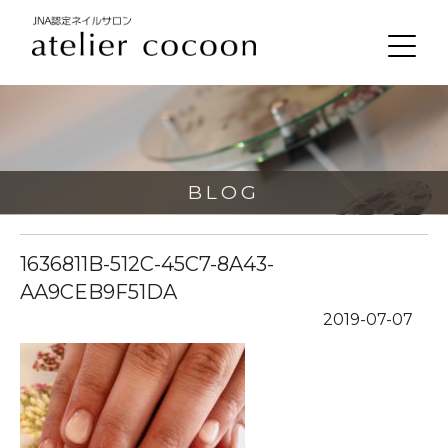
BLOG
1636811B-512C-45C7-8A43-
AA9CEB9F51DA
2019-07-07