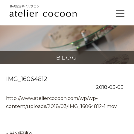
BLOG
IMG_16064812
2018-03-03
http://www.ateliercocoon.com/wp/wp-
content/uploads/2018/03/IMG_16064812-1.mov
« 前の記事へ