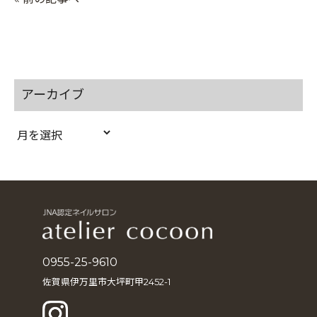
アーカイブ
ア
ー
カ
イ
ブ
0955-25-9610
佐賀県伊万里市大坪町甲2452-1